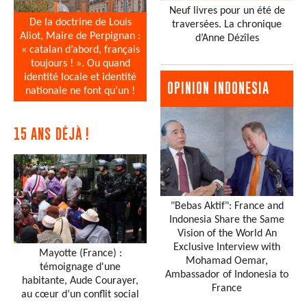
Neuf livres pour un été de
De la doctrine de Louis
traversées. La chronique
Aliot, Maire de Perpignan :
d’Anne Dézîles
« catalan d’abord, français
toujours ! ». Ou quand
identité locale et identité
OPINION INDONESIA
nationale ne font qu’un !
15 ANS DÉJÀ !
"Bebas Aktif": France and
Indonesia Share the Same
Vision of the World An
Exclusive Interview with
Mayotte (France) :
Mohamad Oemar,
témoignage d'une
Ambassador of Indonesia to
habitante, Aude Courayer,
France
au cœur d’un conflit social