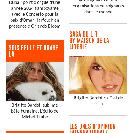
aux soignants et aux
Dubaï, point d’orgue d’une
organisations de soignants
année 2024 flamboyante
dans le monde
avec le Concerto pour la
paix d’Omar Harfouch en
présence d’Orlando Bloom
SAGA DU LIT
BY MAISON DE LA
LITERIE
SOIS BELLE ET OUVRE
LA
Brigitte Bardot : « Ciel de
lit ! »
Brigitte Bardot, sublime
bête humaine. L’édito de
Michel Taube
LES UNES D'OPINION
INTERNATIONALE