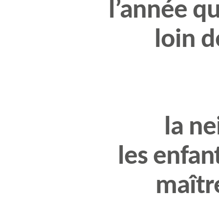
l’année qu
loin 
la ne
les enfan
maîtr