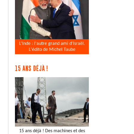
L’Inde : l'autre grand ami d'Israël.
L'édito de Michel Taube
15 ANS DÉJÀ !
15 ans déjà ! Des machines et des