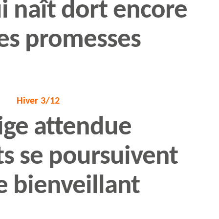
i naît dort encore
des promesses
Hiver 3/12
ige attendue
ts se poursuivent
e bienveillant