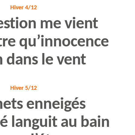
Hiver 4/12
stion me vient
tre qu’innocence
n dans le vent
Hiver 5/12
ets enneigés
mé languit au bain