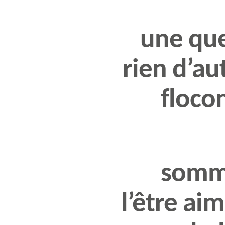
une que
rien d’au
floco
somm
l’être ai