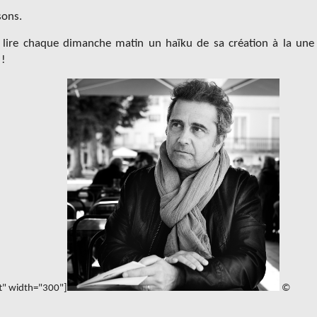
sons.
à lire chaque dimanche matin un haïku de sa création à la une
 !
ft" width="300"]
©