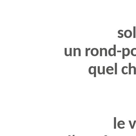
sol
un rond-po
quel c
le 