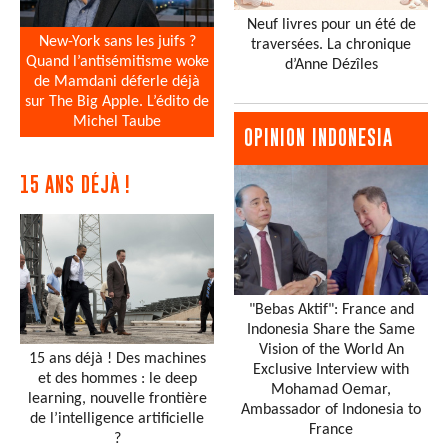
Neuf livres pour un été de
New-York sans les juifs ?
traversées. La chronique
Quand l’antisémitisme woke
d’Anne Dézîles
de Mamdani déferle déjà
sur The Big Apple. L’édito de
Michel Taube
OPINION INDONESIA
15 ANS DÉJÀ !
"Bebas Aktif": France and
Indonesia Share the Same
Vision of the World An
15 ans déjà ! Des machines
Exclusive Interview with
et des hommes : le deep
Mohamad Oemar,
learning, nouvelle frontière
Ambassador of Indonesia to
de l’intelligence artificielle
France
?