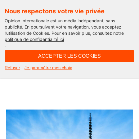
Nous respectons votre vie privée
Opinion Internationale est un média indépendant, sans
publicité. En poursuivant votre navigation, vous acceptez
l’utilisation de Cookies. Pour en savoir plus, consultez notre
Haïku
politique de confidentialité ici
.
09H30 - dimanche 14 avril 2019
ACCEPTER LES COOKIES
Haïku Printemps 3/12 par Olivier
Refuser
Je paramètre mes choix
Peraldi