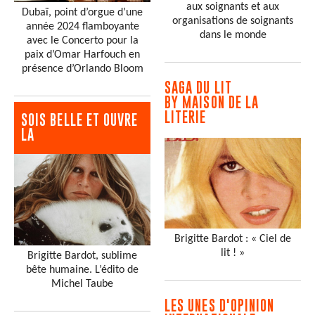
aux soignants et aux
Dubaï, point d’orgue d’une
organisations de soignants
année 2024 flamboyante
dans le monde
avec le Concerto pour la
paix d’Omar Harfouch en
présence d’Orlando Bloom
SAGA DU LIT
BY MAISON DE LA
LITERIE
SOIS BELLE ET OUVRE
LA
Brigitte Bardot : « Ciel de
lit ! »
Brigitte Bardot, sublime
bête humaine. L’édito de
Michel Taube
LES UNES D'OPINION