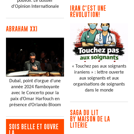
pouvoir. Le dossier
d'Opinion Internationale
IRAN C'EST UNE
RÉVOLUTION!
ABRAHAM XXI
« Touchez pas aux soignants
iraniens » : lettre ouverte
aux soignants et aux
Dubaï, point d’orgue d’une
organisations de soignants
année 2024 flamboyante
dans le monde
avec le Concerto pour la
paix d’Omar Harfouch en
présence d’Orlando Bloom
SAGA DU LIT
BY MAISON DE LA
LITERIE
SOIS BELLE ET OUVRE
LA