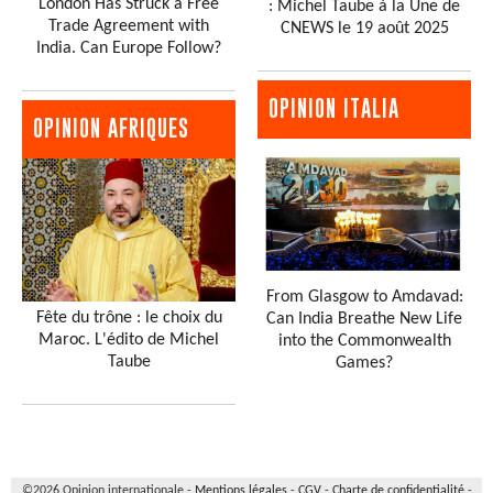
London Has Struck a Free
: Michel Taube à la Une de
Trade Agreement with
CNEWS le 19 août 2025
India. Can Europe Follow?
OPINION ITALIA
OPINION AFRIQUES
From Glasgow to Amdavad:
Fête du trône : le choix du
Can India Breathe New Life
Maroc. L'édito de Michel
into the Commonwealth
Taube
Games?
©2026 Opinion internationale -
Mentions légales
-
CGV
-
Charte de confidentialité
-