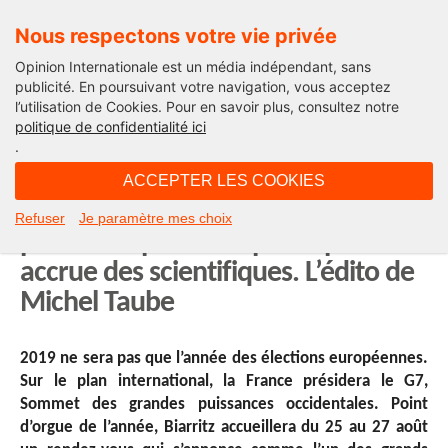
Nous respectons votre vie privée
Opinion Internationale est un média indépendant, sans
publicité. En poursuivant votre navigation, vous acceptez
l’utilisation de Cookies. Pour en savoir plus, consultez notre
International
politique de confidentialité ici
.
07H29 - lundi 1 octobre 2018
ACCEPTER LES COOKIES
Le Sommet du G7 à Biarritz l’an
Refuser
Je paramètre mes choix
prochain : pour une participation
accrue des scientifiques. L’édito de
Michel Taube
2019 ne sera pas que l’année des élections européennes.
Sur le plan international, la France présidera le G7,
Sommet des grandes puissances occidentales. Point
d’orgue de l’année, Biarritz accueillera du 25 au 27 août