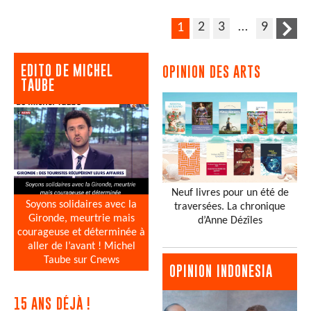
2
3
…
9
1
EDITO DE MICHEL
OPINION DES ARTS
TAUBE
Neuf livres pour un été de
Soyons solidaires avec la
traversées. La chronique
Gironde, meurtrie mais
d’Anne Dézîles
courageuse et déterminée à
aller de l’avant ! Michel
Taube sur Cnews
OPINION INDONESIA
15 ANS DÉJÀ !