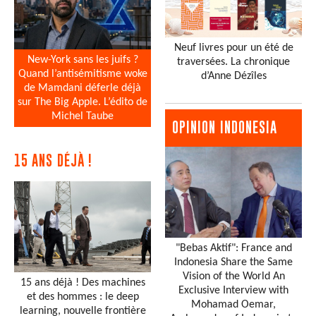
Neuf livres pour un été de
New-York sans les juifs ?
traversées. La chronique
Quand l’antisémitisme woke
d’Anne Dézîles
de Mamdani déferle déjà
sur The Big Apple. L’édito de
Michel Taube
OPINION INDONESIA
15 ANS DÉJÀ !
"Bebas Aktif": France and
Indonesia Share the Same
Vision of the World An
15 ans déjà ! Des machines
Exclusive Interview with
et des hommes : le deep
Mohamad Oemar,
learning, nouvelle frontière