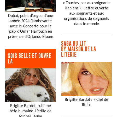
« Touchez pas aux soignants
iraniens » : lettre ouverte
aux soignants et aux
Dubaï, point d’orgue d’une
organisations de soignants
année 2024 flamboyante
dans le monde
avec le Concerto pour la
paix d’Omar Harfouch en
présence d’Orlando Bloom
SAGA DU LIT
BY MAISON DE LA
LITERIE
SOIS BELLE ET OUVRE
LA
Brigitte Bardot : « Ciel de
lit ! »
Brigitte Bardot, sublime
bête humaine. L’édito de
Michel Taube