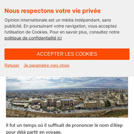
Nous respectons votre vie privée
Opinion Internationale est un média indépendant, sans
publicité. En poursuivant votre navigation, vous acceptez
l’utilisation de Cookies. Pour en savoir plus, consultez notre
International
politique de confidentialité ici
.
12H48 - mardi 19 septembre 2017
ACCEPTER LES COOKIES
Alep, de l’enfer à la renaissance
Refuser
Je paramètre mes choix
Il fut un temps où il suffisait de prononcer le nom d’Alep
pour déjà partir en voyage.