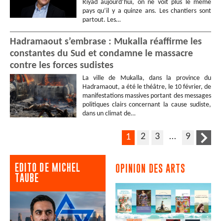
Riyad aujourd’hui, on ne voit plus le même
pays qu’il y a quinze ans. Les chantiers sont
partout. Les…
Hadramaout s’embrase : Mukalla réaffirme les
constantes du Sud et condamne le massacre
contre les forces sudistes
La ville de Mukalla, dans la province du
Hadramaout, a été le théâtre, le 10 février, de
manifestations massives portant des messages
politiques clairs concernant la cause sudiste,
dans un climat de…
2
3
…
9
1
EDITO DE MICHEL
OPINION DES ARTS
TAUBE