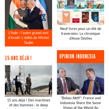
Neuf livres pour un été de
L’Inde : l'autre grand ami
traversées. La chronique
d'Israël. L'édito de Michel
d’Anne Dézîles
Taube
OPINION INDONESIA
15 ANS DÉJÀ !
"Bebas Aktif": France and
15 ans déjà ! Des machines
Indonesia Share the Same
et des hommes : le deep
Vision of the World An