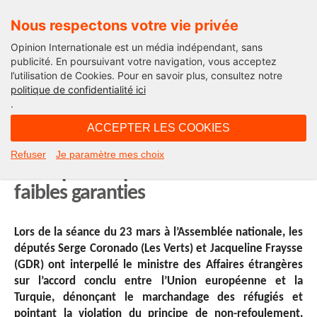
Nous respectons votre vie privée
Opinion Internationale est un média indépendant, sans
publicité. En poursuivant votre navigation, vous acceptez
l’utilisation de Cookies. Pour en savoir plus, consultez notre
International
politique de confidentialité ici
.
09H52 - jeudi 7 avril 2016
ACCEPTER LES COOKIES
Union européenne-Turquie :
Refuser
Je paramètre mes choix
l’Europe accepte un accord à
faibles garanties
Lors de la séance du 23 mars à l’Assemblée nationale, les
députés Serge Coronado (Les Verts) et Jacqueline Fraysse
(GDR) ont interpellé le ministre des Affaires étrangères
sur l’accord conclu entre l’Union européenne et la
Turquie, dénonçant le marchandage des réfugiés et
pointant la violation du principe de non-refoulement,