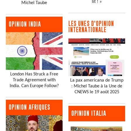
lit ! »
Michel Taube
LES UNES D'OPINION
OPINION INDIA
INTERNATIONALE
London Has Struck a Free
Trade Agreement with
La pax americana de Trump
India. Can Europe Follow?
: Michel Taube à la Une de
CNEWS le 19 août 2025
OPINION AFRIQUES
OPINION ITALIA