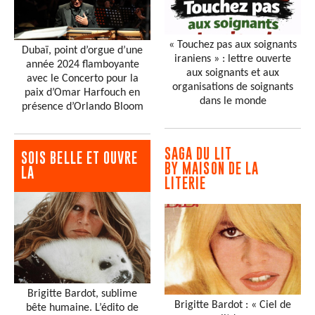
« Touchez pas aux soignants
Dubaï, point d’orgue d’une
iraniens » : lettre ouverte
année 2024 flamboyante
aux soignants et aux
avec le Concerto pour la
organisations de soignants
paix d’Omar Harfouch en
dans le monde
présence d’Orlando Bloom
SAGA DU LIT
SOIS BELLE ET OUVRE
BY MAISON DE LA
LA
LITERIE
Brigitte Bardot, sublime
Brigitte Bardot : « Ciel de
bête humaine. L’édito de