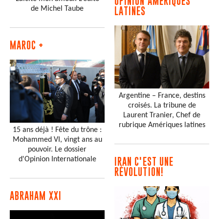
OPINION AMÉRIQUES
de Michel Taube
LATINES
MAROC +
Argentine – France, destins
croisés. La tribune de
Laurent Tranier, Chef de
rubrique Amériques latines
15 ans déjà ! Fête du trône :
Mohammed VI, vingt ans au
pouvoir. Le dossier
d'Opinion Internationale
IRAN C'EST UNE
RÉVOLUTION!
ABRAHAM XXI