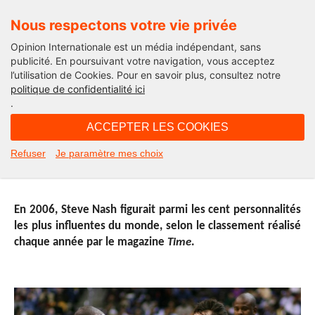
Nous respectons votre vie privée
Opinion Internationale est un média indépendant, sans
publicité. En poursuivant votre navigation, vous acceptez
l’utilisation de Cookies. Pour en savoir plus, consultez notre
Opinion Sport
politique de confidentialité ici
.
14H08 - jeudi 21 janvier 2016
ACCEPTER LES COOKIES
Le sportif, bête de sport douée de
Refuser
Je paramètre mes choix
raison
En 2006, Steve Nash figurait parmi les cent personnalités
les plus influentes du monde, selon le classement réalisé
chaque année par le magazine
Time
.