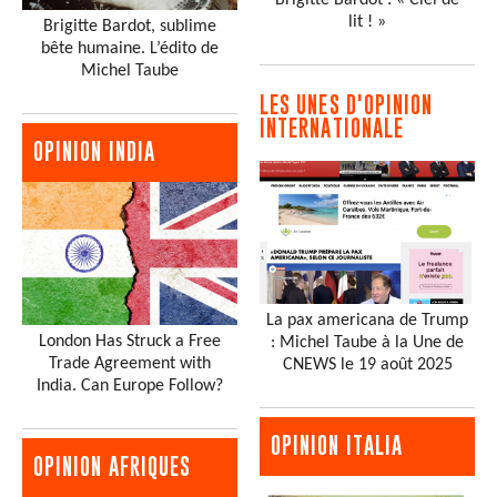
lit ! »
Brigitte Bardot, sublime
bête humaine. L’édito de
Michel Taube
LES UNES D'OPINION
INTERNATIONALE
OPINION INDIA
La pax americana de Trump
London Has Struck a Free
: Michel Taube à la Une de
Trade Agreement with
CNEWS le 19 août 2025
India. Can Europe Follow?
OPINION ITALIA
OPINION AFRIQUES