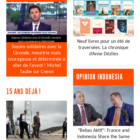
Neuf livres pour un été de
Soyons solidaires avec la
traversées. La chronique
Gironde, meurtrie mais
d’Anne Dézîles
courageuse et déterminée à
aller de l’avant ! Michel
Taube sur Cnews
OPINION INDONESIA
15 ANS DÉJÀ !
"Bebas Aktif": France and
Indonesia Share the Same