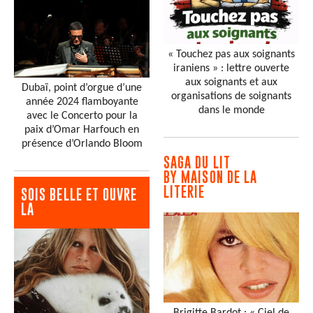
« Touchez pas aux soignants
iraniens » : lettre ouverte
aux soignants et aux
Dubaï, point d’orgue d’une
organisations de soignants
année 2024 flamboyante
dans le monde
avec le Concerto pour la
paix d’Omar Harfouch en
présence d’Orlando Bloom
SAGA DU LIT
BY MAISON DE LA
LITERIE
SOIS BELLE ET OUVRE
LA
Brigitte Bardot : « Ciel de