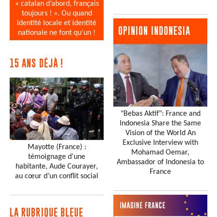
« catalan d’abord, français
toujours ! ». Ou quand
identité locale et identité
OPINION INDONESIA
nationale ne font qu’un !
15 ANS DÉJÀ !
"Bebas Aktif": France and
Indonesia Share the Same
Vision of the World An
Exclusive Interview with
Mayotte (France) :
Mohamad Oemar,
témoignage d'une
Ambassador of Indonesia to
habitante, Aude Courayer,
France
au cœur d’un conflit social
LA RUBRIQUE BLEUE