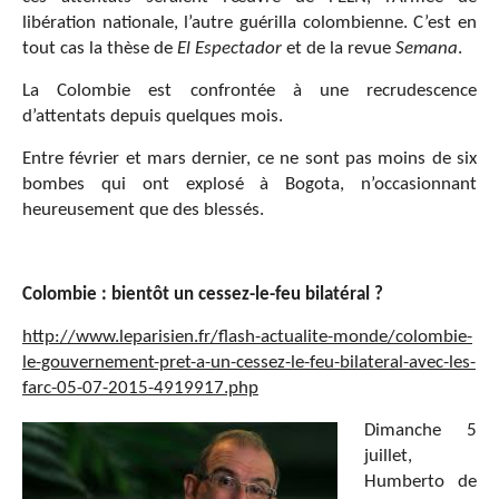
libération nationale, l’autre guérilla colombienne. C’est en
tout cas la thèse de
El Espectador
et de la revue
Semana
.
La Colombie est confrontée à une recrudescence
d’attentats depuis quelques mois.
Entre février et mars dernier, ce ne sont pas moins de six
bombes qui ont explosé à Bogota, n’occasionnant
heureusement que des blessés.
C
olombie : bient
ô
t un cessez-le-feu bilat
é
ral ?
http://www.leparisien.fr/flash-actualite-monde/colombie-
le-gouvernement-pret-a-un-cessez-le-feu-bilateral-avec-les-
farc-05-07-2015-4919917.php
Dimanche 5
juillet,
Humberto de