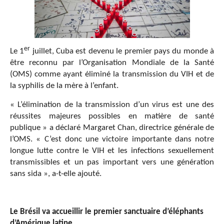
er
Le 1
juillet,
Cuba est devenu le premier pays du monde à
être reconnu par l’Organisation Mondiale de la Santé
(OMS) comme ayant éliminé la transmission du VIH et de
la syphilis de la mère à l’enfant.
« L’élimination de la transmission d’un virus est une des
réussites majeures possibles en matière de santé
publique » a déclaré Margaret Chan, directrice générale de
l’OMS. « C’est donc une victoire importante dans notre
longue lutte contre le VIH et les infections sexuellement
transmissibles et un pas important vers une génération
sans sida », a-t-elle ajouté.
Le Br
é
sil va accueillir le premier sanctuaire d
’é
l
é
phants
d
’
Am
é
rique latine