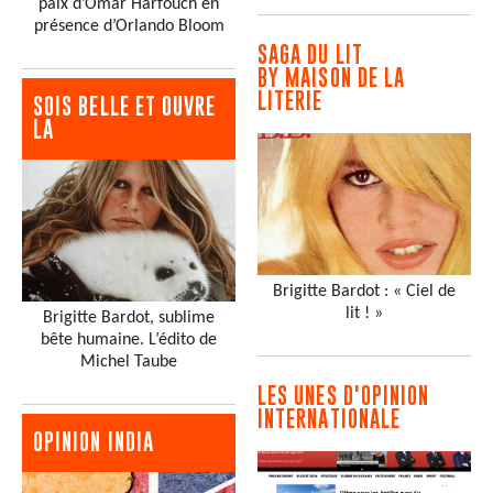
paix d’Omar Harfouch en
présence d’Orlando Bloom
SAGA DU LIT
BY MAISON DE LA
LITERIE
SOIS BELLE ET OUVRE
LA
Brigitte Bardot : « Ciel de
lit ! »
Brigitte Bardot, sublime
bête humaine. L’édito de
Michel Taube
LES UNES D'OPINION
INTERNATIONALE
OPINION INDIA