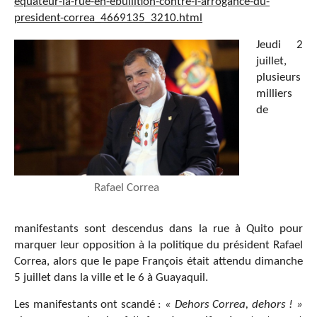
equateur-la-rue-en-ebullition-contre-l-arrogance-du-
president-correa_4669135_3210.html
Jeudi 2
juillet,
plusieurs
milliers
de
Rafael Correa
manifestants sont descendus dans la rue à Quito pour
marquer leur opposition à la politique du président Rafael
Correa, alors que le pape François était attendu dimanche
5 juillet dans la ville et le 6 à Guayaquil.
Les manifestants ont scandé :
«
Dehors Correa, dehors !
»