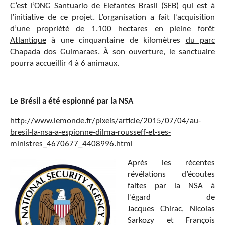
C’est l’ONG Santuario de Elefantes Brasil (SEB) qui est à
l’initiative de ce projet. L’organisation a fait l’acquisition
d’une propriété de 1.100 hectares en
pleine forêt
Atlantique
à une cinquantaine de kilomètres
du parc
Chapada dos Guimaraes
. À son ouverture, le sanctuaire
pourra accueillir 4 à 6 animaux.
Le Br
é
sil a
é
t
é
espionn
é
par la NSA
http://www.lemonde.fr/pixels/article/2015/07/04/au-
bresil-la-nsa-a-espionne-dilma-rousseff-et-ses-
ministres_4670677_4408996.html
Après les récentes
révélations d’écoutes
faites par la NSA à
l’égard de
Jacques Chirac, Nicolas
Sarkozy et François