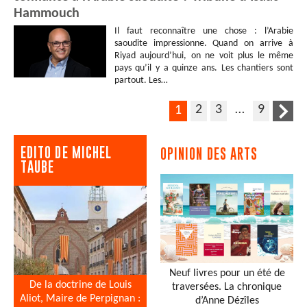
Hammouch
Il faut reconnaître une chose : l’Arabie
saoudite impressionne. Quand on arrive à
Riyad aujourd’hui, on ne voit plus le même
pays qu’il y a quinze ans. Les chantiers sont
partout. Les…
2
3
…
9
1
EDITO DE MICHEL
OPINION DES ARTS
TAUBE
Neuf livres pour un été de
De la doctrine de Louis
traversées. La chronique
Aliot, Maire de Perpignan :
d’Anne Dézîles