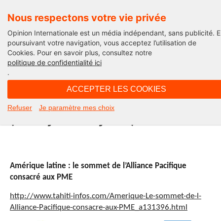
Nous respectons votre vie privée
Opinion Internationale est un média indépendant, sans publicité. 
poursuivant votre navigation, vous acceptez l’utilisation de
Cookies. Pour en savoir plus, consultez notre
International
politique de confidentialité ici
.
10H53 - mardi 7 juillet 2015
ACCEPTER LES COOKIES
Une Semaine en Amérique latine
Refuser
Je paramètre mes choix
(du 28 juin au 5 juillet)
Am
é
rique latine : le sommet de l’Alliance Pacifique
consacr
é
aux PME
http://www.tahiti-infos.com/Amerique-Le-sommet-de-l-
Alliance-Pacifique-consacre-aux-PME_a131396.html