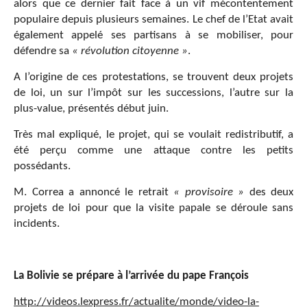
alors que ce dernier fait face à un vif mécontentement
populaire depuis plusieurs semaines. Le chef de l’Etat avait
également appelé ses partisans à se mobiliser, pour
défendre sa
«
r
é
volution citoyenne
»
.
A l’origine de ces protestations, se trouvent deux projets
de loi, un sur l’impôt sur les successions, l’autre sur la
plus-value, présentés début juin.
Très mal expliqué, le projet, qui se voulait redistributif, a
été perçu comme une attaque contre les petits
possédants.
M. Correa a annoncé le retrait
«
provisoire
»
des deux
projets de loi pour que la visite papale se déroule sans
incidents.
La Bolivie se pr
é
pare
à
l
’
arriv
é
e du pape Fran
ç
ois
http://videos.lexpress.fr/actualite/monde/video-la-