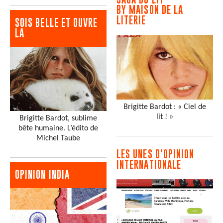
BY MAISON DE LA
LITERIE
SOIS BELLE ET OUVRE
LA
Brigitte Bardot : « Ciel de
lit ! »
Brigitte Bardot, sublime
bête humaine. L’édito de
Michel Taube
LES UNES D'OPINION
INTERNATIONALE
OPINION INDIA