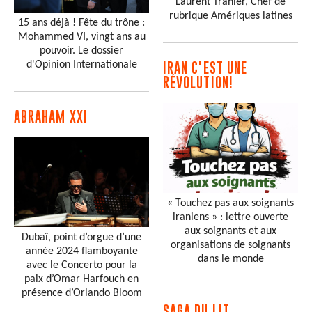
Laurent Tranier, Chef de
rubrique Amériques latines
15 ans déjà ! Fête du trône :
Mohammed VI, vingt ans au
pouvoir. Le dossier
d'Opinion Internationale
IRAN C'EST UNE
RÉVOLUTION!
ABRAHAM XXI
« Touchez pas aux soignants
iraniens » : lettre ouverte
aux soignants et aux
Dubaï, point d’orgue d’une
organisations de soignants
année 2024 flamboyante
dans le monde
avec le Concerto pour la
paix d’Omar Harfouch en
présence d’Orlando Bloom
SAGA DU LIT