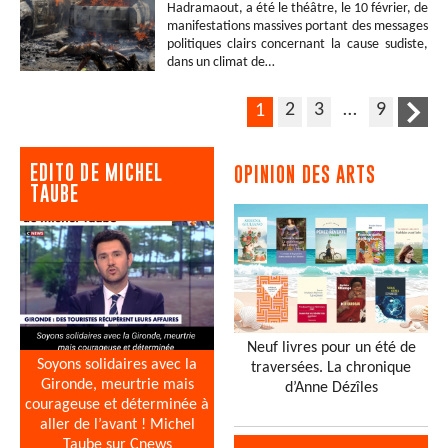
Hadramaout, a été le théâtre, le 10 février, de
manifestations massives portant des messages
politiques clairs concernant la cause sudiste,
dans un climat de…
2
3
…
9
1
EDITO DE MICHEL
OPINION DES ARTS
TAUBE
Neuf livres pour un été de
Soyons solidaires avec la
traversées. La chronique
Gironde, meurtrie mais
d’Anne Dézîles
courageuse et déterminée à
aller de l’avant ! Michel
Taube sur Cnews