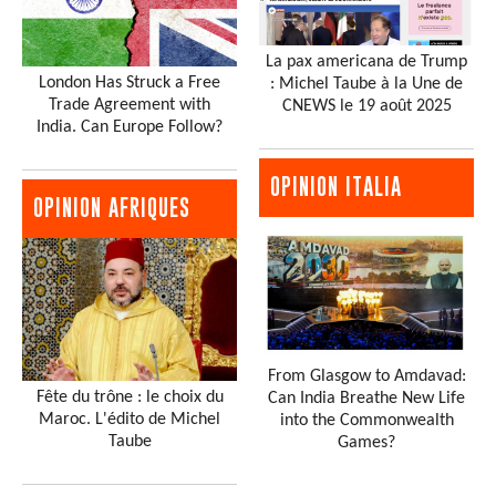
La pax americana de Trump
London Has Struck a Free
: Michel Taube à la Une de
Trade Agreement with
CNEWS le 19 août 2025
India. Can Europe Follow?
OPINION ITALIA
OPINION AFRIQUES
From Glasgow to Amdavad:
Fête du trône : le choix du
Can India Breathe New Life
Maroc. L'édito de Michel
into the Commonwealth
Taube
Games?