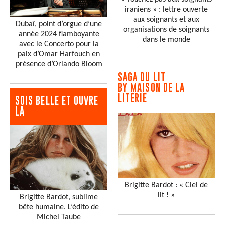
iraniens » : lettre ouverte
aux soignants et aux
Dubaï, point d’orgue d’une
organisations de soignants
année 2024 flamboyante
dans le monde
avec le Concerto pour la
paix d’Omar Harfouch en
présence d’Orlando Bloom
SAGA DU LIT
BY MAISON DE LA
LITERIE
SOIS BELLE ET OUVRE
LA
Brigitte Bardot : « Ciel de
lit ! »
Brigitte Bardot, sublime
bête humaine. L’édito de
Michel Taube