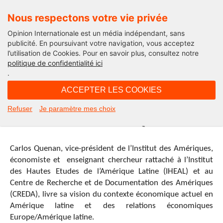
Nous respectons votre vie privée
Opinion Internationale est un média indépendant, sans
publicité. En poursuivant votre navigation, vous acceptez
l’utilisation de Cookies. Pour en savoir plus, consultez notre
International
politique de confidentialité ici
.
10H48 - mercredi 3 juin 2015
ACCEPTER LES COOKIES
Où va l’économie sud-américaine :
Refuser
Je paramètre mes choix
interview avec Carlos Quenan
Carlos Quenan, vice-président de l’Institut des Amériques,
économiste et enseignant chercheur rattaché à l’Institut
des Hautes Etudes de l’Amérique Latine (IHEAL) et au
Centre de Recherche et de Documentation des Amériques
(CREDA), livre sa vision du contexte économique actuel en
Amérique latine et des relations économiques
Europe/Amérique latine.