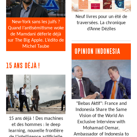
Neuf livres pour un été de
New-York sans les juifs ?
traversées. La chronique
Quand l’antisémitisme woke
d’Anne Dézîles
de Mamdani déferle déjà
sur The Big Apple. L’édito de
Michel Taube
OPINION INDONESIA
15 ANS DÉJÀ !
"Bebas Aktif": France and
Indonesia Share the Same
Vision of the World An
15 ans déjà ! Des machines
Exclusive Interview with
et des hommes : le deep
Mohamad Oemar,
learning, nouvelle frontière
Ambassador of Indonesia to