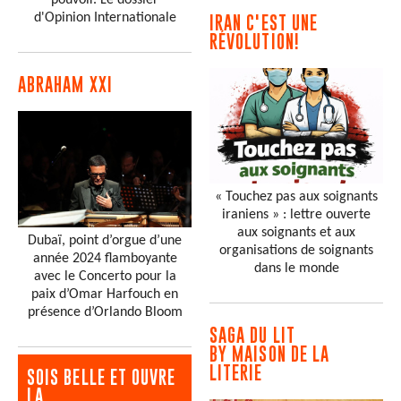
pouvoir. Le dossier
d'Opinion Internationale
IRAN C'EST UNE
RÉVOLUTION!
ABRAHAM XXI
« Touchez pas aux soignants
iraniens » : lettre ouverte
aux soignants et aux
Dubaï, point d’orgue d’une
organisations de soignants
année 2024 flamboyante
dans le monde
avec le Concerto pour la
paix d’Omar Harfouch en
présence d’Orlando Bloom
SAGA DU LIT
BY MAISON DE LA
LITERIE
SOIS BELLE ET OUVRE
LA