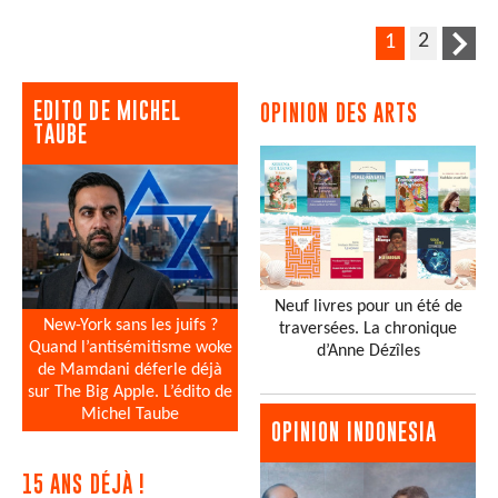
2
1
EDITO DE MICHEL
OPINION DES ARTS
TAUBE
Neuf livres pour un été de
New-York sans les juifs ?
traversées. La chronique
Quand l’antisémitisme woke
d’Anne Dézîles
de Mamdani déferle déjà
sur The Big Apple. L’édito de
Michel Taube
OPINION INDONESIA
15 ANS DÉJÀ !