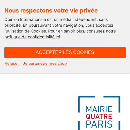
Nous respectons votre vie privée
Opinion Internationale est un média indépendant, sans
publicité. En poursuivant votre navigation, vous acceptez
l’utilisation de Cookies. Pour en savoir plus, consultez notre
A vos agendas
politique de confidentialité ici
.
15H25 - vendredi 3 avril 2015
ACCEPTER LES COOKIES
Le mur de l’Opinion Internationale
Refuser
Je paramètre mes choix
au coeur de Paris