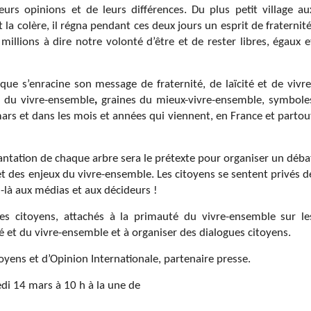
urs opinions et de leurs différences. Du plus petit village au
la colère, il régna pendant ces deux jours un esprit de fraternité
illions à dire notre volonté d’être et de rester libres, égaux e
que s’enracine son message de fraternité, de laïcité et de vivre
 du vivre-ensemble
,
graines du mieux-vivre-ensemble, symbole
mars et dans les mois et années qui viennent, en France et partou
plantation de chaque arbre sera le prétexte pour organiser un déba
 des enjeux du vivre-ensemble. Les citoyens se sentent privés d
-là aux médias et aux décideurs !
les citoyens, attachés à la primauté du vivre-ensemble sur le
ité et du vivre-ensemble et à organiser des dialogues citoyens.
toyens et d’Opinion Internationale, partenaire presse.
edi 14 mars à 10 h à la une de