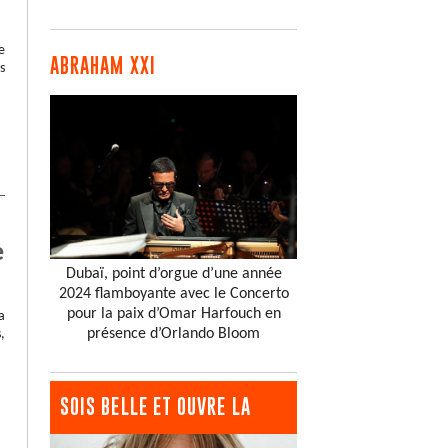
e
ABRAHAM XXI
s
e
Dubaï, point d’orgue d’une année
2024 flamboyante avec le Concerto
pour la paix d’Omar Harfouch en
a
présence d’Orlando Bloom
,
SOIS BELLE ET OUVRE LA