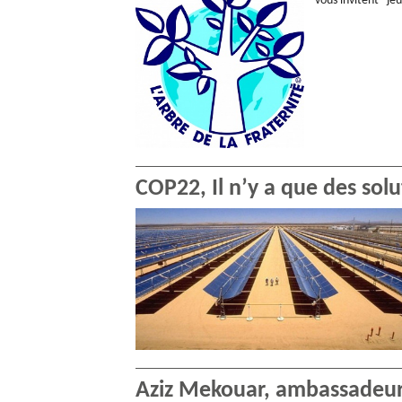
vous invitent j
COP22, Il n’y a que des solu
Aziz Mekouar, ambassadeur p