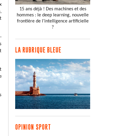
x
15 ans déjà ! Des machines et des
,
hommes : le deep learning, nouvelle
t
frontière de l’intelligence artificielle
?
-
s
LA RUBRIQUE BLEUE
t
t
e
s
OPINION SPORT