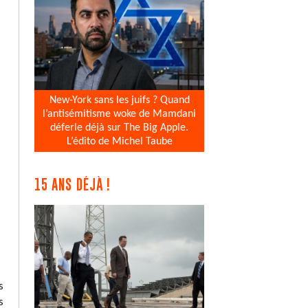
New-York sans les juifs ? Quand
l’antisémitisme woke de Mamdani
déferle déjà sur The Big Apple.
L’édito de Michel Taube
15 ANS DÉJÀ !
s
s