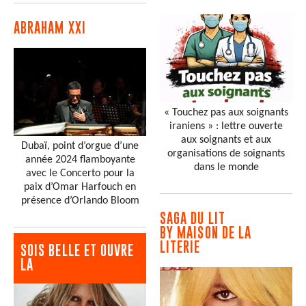
ABRAHAM XXI
« Touchez pas aux soignants
iraniens » : lettre ouverte
aux soignants et aux
Dubaï, point d’orgue d’une
organisations de soignants
année 2024 flamboyante
dans le monde
avec le Concerto pour la
paix d’Omar Harfouch en
présence d’Orlando Bloom
SAGA DU LIT
BY MAISON DE LA
LITERIE
SOIS BELLE ET OUVRE
LA