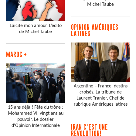
Michel Taube
Laïcité mon amour. L’édito
OPINION AMÉRIQUES
de Michel Taube
LATINES
MAROC +
Argentine – France, destins
croisés. La tribune de
Laurent Tranier, Chef de
rubrique Amériques latines
15 ans déjà ! Fête du trône :
Mohammed VI, vingt ans au
pouvoir. Le dossier
d'Opinion Internationale
IRAN C'EST UNE
RÉVOLUTION!