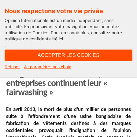
Nous respectons votre vie privée
Opinion Internationale est un média indépendant, sans
publicité. En poursuivant votre navigation, vous acceptez
l’utilisation de Cookies. Pour en savoir plus, consultez notre
International
politique de confidentialité ici
.
19H23 - mardi 22 avril 2014
ACCEPTER LES COOKIES
Un an après la catastrophe
Refuser
Je paramètre mes choix
bangladaise de Rana Plaza, les
entreprises continuent leur «
fairwashing »
En avril 2013, la mort de plus d’un millier de personnes
suite à
l’effondrement d’une usine bangladaise de
fabrication de vêtements destinés à des marques
occidentales provoquait l’indignation de l’opinion