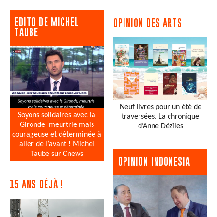
EDITO DE MICHEL
OPINION DES ARTS
TAUBE
Neuf livres pour un été de
Soyons solidaires avec la
traversées. La chronique
Gironde, meurtrie mais
d’Anne Dézîles
courageuse et déterminée à
aller de l’avant ! Michel
Taube sur Cnews
OPINION INDONESIA
15 ANS DÉJÀ !