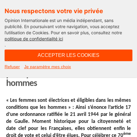
Nous respectons votre vie privée
Opinion Internationale est un média indépendant, sans
publicité. En poursuivant votre navigation, vous acceptez
l’utilisation de Cookies. Pour en savoir plus, consultez notre
International
politique de confidentialité ici
.
12H07 - jeudi 17 avril 2014
ACCEPTER LES COOKIES
Le long chemin vers l’égalité
Refuser
Je paramètre mes choix
politique entre les femmes et les
hommes
« Les femmes sont électrices et éligibles dans les mêmes
conditions que les hommes » : Ainsi s’énonce l’article 17
d’une ordonnance ratifiée le 21 avril 1944 par le général
de Gaulle. Moment historique pour la citoyenneté et
date clef pour les Françaises, elles obtiennent enfin le
ème
droit de vote et celui d’être élues. Pour célébrer ce 70