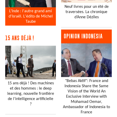
Neuf livres pour un été de
L’Inde : l'autre grand ami
traversées. La chronique
d'Israël. L'édito de Michel
d’Anne Dézîles
Taube
OPINION INDONESIA
15 ANS DÉJÀ !
"Bebas Aktif": France and
15 ans déjà ! Des machines
Indonesia Share the Same
et des hommes : le deep
Vision of the World An
learning, nouvelle frontière
Exclusive Interview with
de l’intelligence artificielle
Mohamad Oemar,
?
Ambassador of Indonesia to
France