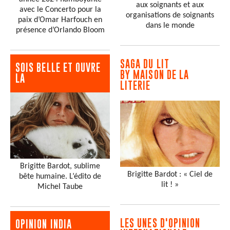
aux soignants et aux
avec le Concerto pour la
organisations de soignants
paix d’Omar Harfouch en
dans le monde
présence d’Orlando Bloom
SAGA DU LIT
SOIS BELLE ET OUVRE
BY MAISON DE LA
LA
LITERIE
Brigitte Bardot, sublime
Brigitte Bardot : « Ciel de
bête humaine. L’édito de
lit ! »
Michel Taube
LES UNES D'OPINION
OPINION INDIA