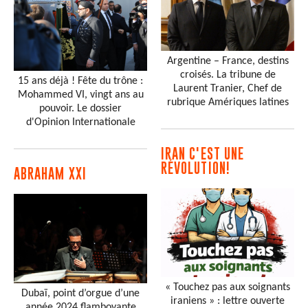
Argentine – France, destins
croisés. La tribune de
15 ans déjà ! Fête du trône :
Laurent Tranier, Chef de
Mohammed VI, vingt ans au
rubrique Amériques latines
pouvoir. Le dossier
d'Opinion Internationale
IRAN C'EST UNE
RÉVOLUTION!
ABRAHAM XXI
« Touchez pas aux soignants
Dubaï, point d’orgue d’une
iraniens » : lettre ouverte
année 2024 flamboyante