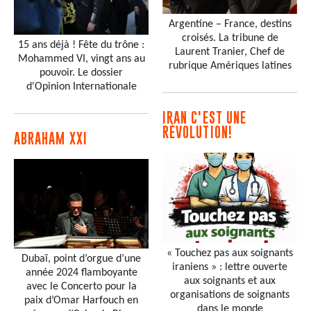
Argentine – France, destins
croisés. La tribune de
15 ans déjà ! Fête du trône :
Laurent Tranier, Chef de
Mohammed VI, vingt ans au
rubrique Amériques latines
pouvoir. Le dossier
d'Opinion Internationale
IRAN C'EST UNE
RÉVOLUTION!
ABRAHAM XXI
« Touchez pas aux soignants
Dubaï, point d’orgue d’une
iraniens » : lettre ouverte
année 2024 flamboyante
aux soignants et aux
avec le Concerto pour la
organisations de soignants
paix d’Omar Harfouch en
dans le monde