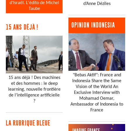
d'Israël. L'édito de Michel
d’Anne Dézîles
Taube
OPINION INDONESIA
15 ANS DÉJÀ !
"Bebas Aktif": France and
15 ans déjà ! Des machines
Indonesia Share the Same
et des hommes : le deep
Vision of the World An
learning, nouvelle frontière
Exclusive Interview with
de l’intelligence artificielle
Mohamad Oemar,
?
Ambassador of Indonesia to
France
LA RUBRIQUE BLEUE