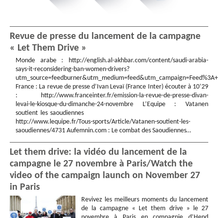
Revue de presse du lancement de la campagne
« Let Them Drive »
Monde arabe : http://english.al-akhbar.com/content/saudi-arabia-
says-it-reconsidering-ban-women-drivers?
utm_source=feedburner&utm_medium=feed&utm_campaign=Feed%3A+Al
France : La revue de presse d’Ivan Levaï (France Inter) écouter à 10’29
: http://www.franceinter.fr/emission-la-revue-de-presse-divan-
levai-le-kiosque-du-dimanche-24-novembre L’Equipe : Vatanen
soutient les saoudiennes
http://www.lequipe.fr/Tous-sports/Article/Vatanen-soutient-les-
saoudiennes/4731 Aufemnin.com : Le combat des Saoudiennes…
Let them drive: la vidéo du lancement de la
campagne le 27 novembre à Paris/Watch the
video of the campaign launch on November 27
in Paris
Revivez les meilleurs moments du lancement
de la campagne « Let them drive » le 27
novembre à Paris en compagnie d’Hend