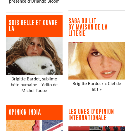
présence d’Orlando Bloom
SAGA DU LIT
SOIS BELLE ET OUVRE
BY MAISON DE LA
LA
LITERIE
Brigitte Bardot, sublime
Brigitte Bardot : « Ciel de
bête humaine. L’édito de
lit ! »
Michel Taube
LES UNES D'OPINION
OPINION INDIA
INTERNATIONALE