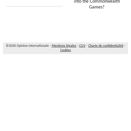
into the Commonwealth
Games?
©2026 Opinion internationale -
Mentions légales
-
CGV
-
Charte de confidentialité
-
Cookies