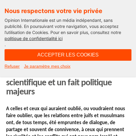
Nous respectons votre vie privée
Opinion Internationale est un média indépendant, sans
publicité. En poursuivant votre navigation, vous acceptez
l’utilisation de Cookies. Pour en savoir plus, consultez notre
International
politique de confidentialité ici
.
11H12 - mercredi 16 octobre 2013
ACCEPTER LES COOKIES
Histoire des relations entre juifs et
Refuser
Je paramètre mes choix
musulmans : un événement
scientifique et un fait politique
majeurs
A celles et ceux qui auraient oublié, ou voudraient nous
faire oublier, que les relations entre juifs et musulmans
ont, de tous temps, été empruntes de dialogue, de
partage et souvent de connivence, à ceux qui prennent