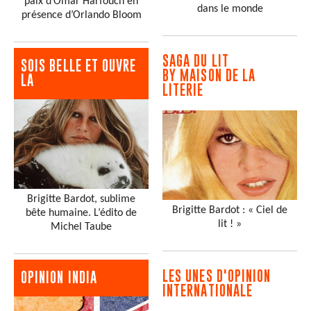
paix d’Omar Harfouch en
dans le monde
présence d’Orlando Bloom
SAGA DU LIT
SOIS BELLE ET OUVRE
BY MAISON DE LA
LA
LITERIE
Brigitte Bardot, sublime
Brigitte Bardot : « Ciel de
bête humaine. L’édito de
lit ! »
Michel Taube
LES UNES D'OPINION
OPINION INDIA
INTERNATIONALE