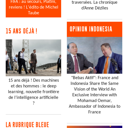
FIFA : au secours, Platini,
traversées. La chronique
reviens ! L'édito de Michel
d’Anne Dézîles
Taube
OPINION INDONESIA
15 ANS DÉJÀ !
"Bebas Aktif": France and
15 ans déjà ! Des machines
Indonesia Share the Same
et des hommes : le deep
Vision of the World An
learning, nouvelle frontière
Exclusive Interview with
de l’intelligence artificielle
Mohamad Oemar,
?
Ambassador of Indonesia to
France
LA RUBRIQUE BLEUE