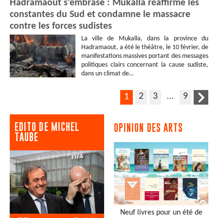
Hadramaout s’embrase : Mukalla réaffirme les
constantes du Sud et condamne le massacre
contre les forces sudistes
La ville de Mukalla, dans la province du
Hadramaout, a été le théâtre, le 10 février, de
manifestations massives portant des messages
politiques clairs concernant la cause sudiste,
dans un climat de…
2
3
…
9
1
EDITO DE MICHEL
OPINION DES ARTS
TAUBE
Neuf livres pour un été de