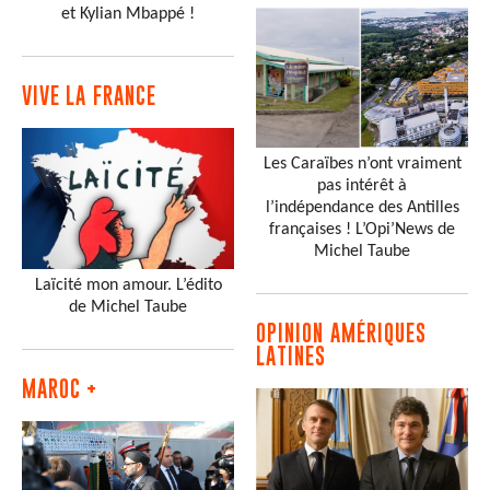
et Kylian Mbappé !
VIVE LA FRANCE
Les Caraïbes n’ont vraiment
pas intérêt à
l’indépendance des Antilles
françaises ! L’Opi’News de
Michel Taube
Laïcité mon amour. L’édito
de Michel Taube
OPINION AMÉRIQUES
LATINES
MAROC +