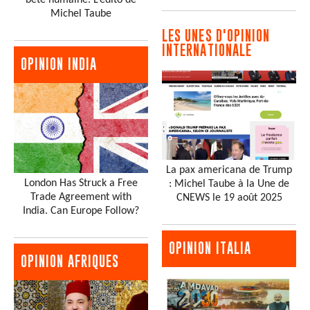
bête humaine. L’édito de
Michel Taube
LES UNES D'OPINION
INTERNATIONALE
OPINION INDIA
La pax americana de Trump
London Has Struck a Free
: Michel Taube à la Une de
Trade Agreement with
CNEWS le 19 août 2025
India. Can Europe Follow?
OPINION ITALIA
OPINION AFRIQUES