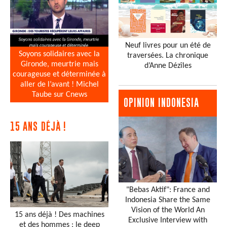
Neuf livres pour un été de
Soyons solidaires avec la
traversées. La chronique
Gironde, meurtrie mais
d’Anne Dézîles
courageuse et déterminée à
aller de l’avant ! Michel
Taube sur Cnews
OPINION INDONESIA
15 ANS DÉJÀ !
"Bebas Aktif": France and
Indonesia Share the Same
Vision of the World An
15 ans déjà ! Des machines
Exclusive Interview with
et des hommes : le deep