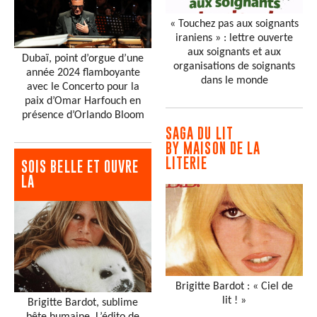
« Touchez pas aux soignants
iraniens » : lettre ouverte
aux soignants et aux
Dubaï, point d’orgue d’une
organisations de soignants
année 2024 flamboyante
dans le monde
avec le Concerto pour la
paix d’Omar Harfouch en
présence d’Orlando Bloom
SAGA DU LIT
BY MAISON DE LA
LITERIE
SOIS BELLE ET OUVRE
LA
Brigitte Bardot : « Ciel de
lit ! »
Brigitte Bardot, sublime