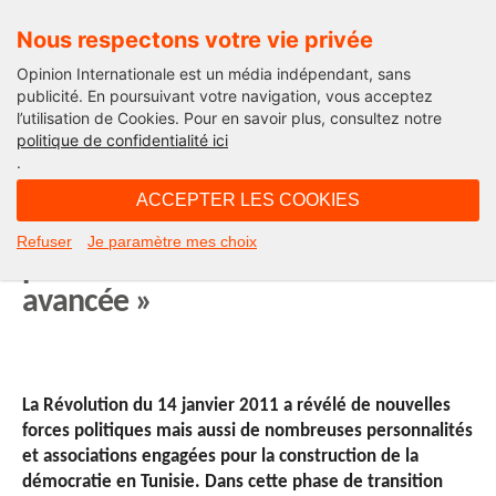
Nous respectons votre vie privée
Opinion Internationale est un média indépendant, sans
publicité. En poursuivant votre navigation, vous acceptez
l’utilisation de Cookies. Pour en savoir plus, consultez notre
Tunisie
politique de confidentialité ici
.
05H15 - vendredi 11 janvier 2013
ACCEPTER LES COOKIES
Dalila Mbarek, femme engagée
Refuser
Je paramètre mes choix
pour le « rêve d’une Tunisie
avancée »
La Révolution du 14 janvier 2011 a révélé de nouvelles
forces politiques mais aussi de nombreuses personnalités
et associations engagées pour la construction de la
démocratie en Tunisie. Dans cette phase de transition