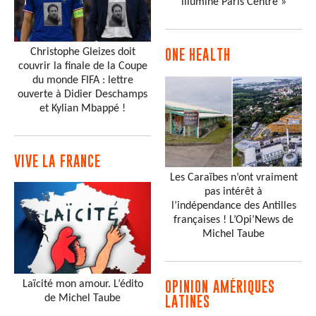
illumine Paris Centre »
Christophe Gleizes doit
ONE HEALTH
couvrir la finale de la Coupe
du monde FIFA : lettre
ouverte à Didier Deschamps
et Kylian Mbappé !
VIVE LA FRANCE
Les Caraïbes n’ont vraiment
pas intérêt à
l’indépendance des Antilles
françaises ! L’Opi’News de
Michel Taube
Laïcité mon amour. L’édito
OPINION AMÉRIQUES
de Michel Taube
LATINES