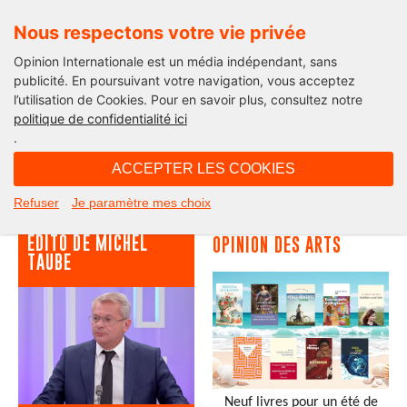
Nous respectons votre vie privée
Opinion Internationale est un média indépendant, sans
publicité. En poursuivant votre navigation, vous acceptez
l’utilisation de Cookies. Pour en savoir plus, consultez notre
THEY TELL US ABOUT
politique de confidentialité ici
.
DEATH PENALTY
ACCEPTER LES COOKIES
Refuser
Je paramètre mes choix
[Form id=’2′]
EDITO DE MICHEL
OPINION DES ARTS
TAUBE
Neuf livres pour un été de