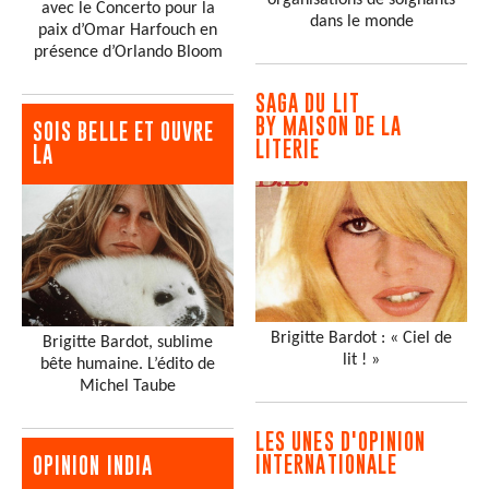
avec le Concerto pour la
dans le monde
paix d’Omar Harfouch en
présence d’Orlando Bloom
SAGA DU LIT
BY MAISON DE LA
SOIS BELLE ET OUVRE
LITERIE
LA
Brigitte Bardot : « Ciel de
Brigitte Bardot, sublime
lit ! »
bête humaine. L’édito de
Michel Taube
LES UNES D'OPINION
INTERNATIONALE
OPINION INDIA