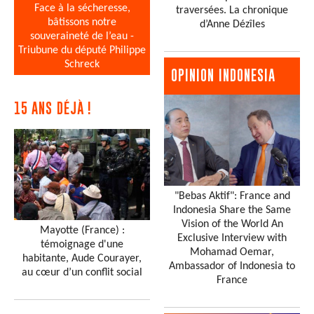
Face à la sécheresse,
traversées. La chronique
bâtissons notre
d’Anne Dézîles
souveraineté de l’eau -
Triubune du député Philippe
Schreck
OPINION INDONESIA
15 ANS DÉJÀ !
"Bebas Aktif": France and
Indonesia Share the Same
Vision of the World An
Mayotte (France) :
Exclusive Interview with
témoignage d'une
Mohamad Oemar,
habitante, Aude Courayer,
Ambassador of Indonesia to
au cœur d’un conflit social
France