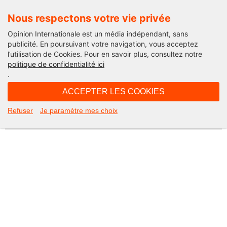
Nous respectons votre vie privée
Opinion Internationale est un média indépendant, sans
publicité. En poursuivant votre navigation, vous acceptez
l’utilisation de Cookies. Pour en savoir plus, consultez notre
Not Found
politique de confidentialité ici
.
Apologies, but the page you requested could not be found. Perhaps
searching will help.
ACCEPTER LES COOKIES
Rechercher :
Refuser
Je paramètre mes choix
©2026 Opinion internationale -
Mentions légales
-
CGV
-
Charte de confidentialité
-
Cookies