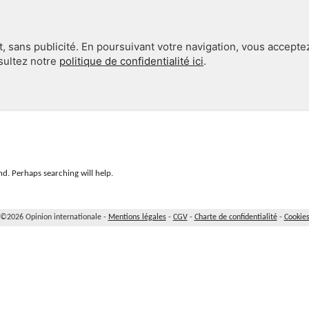
, sans publicité. En poursuivant votre navigation, vous accepte
nsultez notre
politique de confidentialité ici
.
INTERNATIONAL
EN 360°
d. Perhaps searching will help.
©2026 Opinion internationale -
Mentions légales
-
CGV
-
Charte de confidentialité
-
Cookie