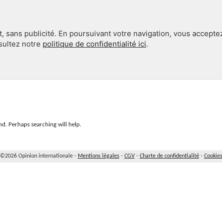
, sans publicité. En poursuivant votre navigation, vous accepte
nsultez notre
politique de confidentialité ici
.
INTERNATIONAL
EN 360°
d. Perhaps searching will help.
©2026 Opinion internationale -
Mentions légales
-
CGV
-
Charte de confidentialité
-
Cookie