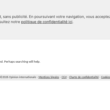
, sans publicité. En poursuivant votre navigation, vous accepte
nsultez notre
politique de confidentialité ici
.
INTERNATIONAL
EN 360°
d. Perhaps searching will help.
©2026 Opinion internationale -
Mentions légales
-
CGV
-
Charte de confidentialité
-
Cookie