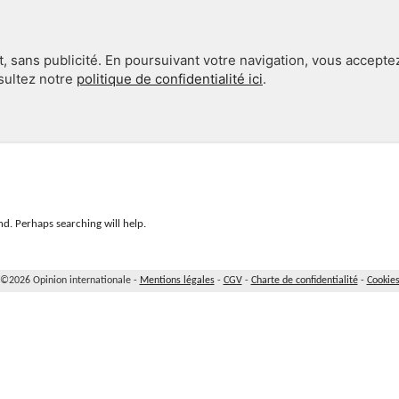
, sans publicité. En poursuivant votre navigation, vous accepte
nsultez notre
politique de confidentialité ici
.
INTERNATIONAL
EN 360°
d. Perhaps searching will help.
©2026 Opinion internationale -
Mentions légales
-
CGV
-
Charte de confidentialité
-
Cookie