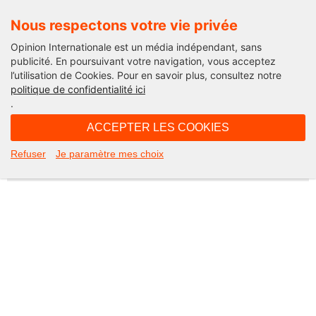
Nous respectons votre vie privée
Opinion Internationale est un média indépendant, sans
publicité. En poursuivant votre navigation, vous acceptez
l’utilisation de Cookies. Pour en savoir plus, consultez notre
Not Found
politique de confidentialité ici
.
Apologies, but the page you requested could not be found. Perhaps
searching will help.
ACCEPTER LES COOKIES
Rechercher :
Refuser
Je paramètre mes choix
©2026 Opinion internationale -
Mentions légales
-
CGV
-
Charte de confidentialité
-
Cookies