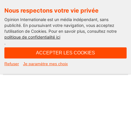
Nous respectons votre vie privée
Opinion Internationale est un média indépendant, sans
publicité. En poursuivant votre navigation, vous acceptez
l’utilisation de Cookies. Pour en savoir plus, consultez notre
Not Found
politique de confidentialité ici
.
Apologies, but the page you requested could not be found. Perhaps
searching will help.
ACCEPTER LES COOKIES
Rechercher :
Refuser
Je paramètre mes choix
©2026 Opinion internationale -
Mentions légales
-
CGV
-
Charte de confidentialité
-
Cookies