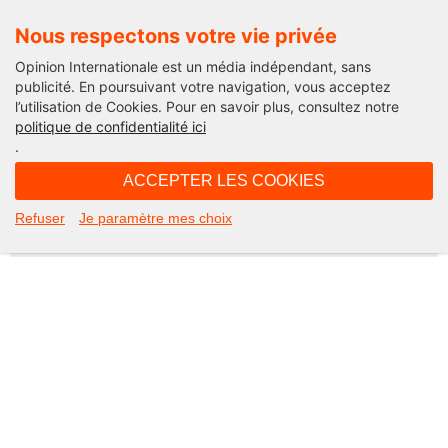
Nous respectons votre vie privée
Opinion Internationale est un média indépendant, sans
publicité. En poursuivant votre navigation, vous acceptez
l’utilisation de Cookies. Pour en savoir plus, consultez notre
Not Found
politique de confidentialité ici
.
Apologies, but the page you requested could not be found. Perhaps
searching will help.
ACCEPTER LES COOKIES
Rechercher :
Refuser
Je paramètre mes choix
©2026 Opinion internationale -
Mentions légales
-
CGV
-
Charte de confidentialité
-
Cookies