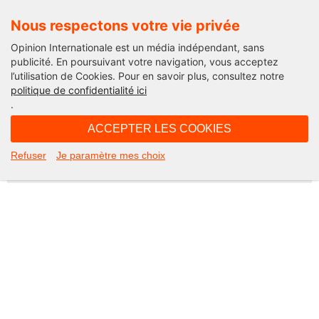
Nous respectons votre vie privée
Opinion Internationale est un média indépendant, sans
publicité. En poursuivant votre navigation, vous acceptez
l’utilisation de Cookies. Pour en savoir plus, consultez notre
Not Found
politique de confidentialité ici
.
Apologies, but the page you requested could not be found. Perhaps
searching will help.
ACCEPTER LES COOKIES
Rechercher :
Refuser
Je paramètre mes choix
©2026 Opinion internationale -
Mentions légales
-
CGV
-
Charte de confidentialité
-
Cookies