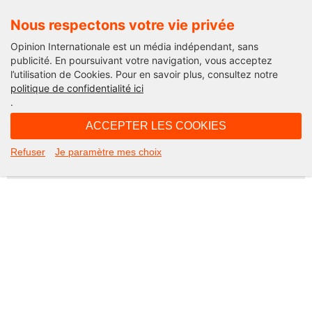
Nous respectons votre vie privée
Opinion Internationale est un média indépendant, sans
publicité. En poursuivant votre navigation, vous acceptez
l’utilisation de Cookies. Pour en savoir plus, consultez notre
Not Found
politique de confidentialité ici
.
Apologies, but the page you requested could not be found. Perhaps
searching will help.
ACCEPTER LES COOKIES
Rechercher :
Refuser
Je paramètre mes choix
©2026 Opinion internationale -
Mentions légales
-
CGV
-
Charte de confidentialité
-
Cookies