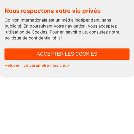
Nous respectons votre vie privée
Opinion Internationale est un média indépendant, sans
publicité. En poursuivant votre navigation, vous acceptez
l’utilisation de Cookies. Pour en savoir plus, consultez notre
Not Found
politique de confidentialité ici
.
Apologies, but the page you requested could not be found. Perhaps
searching will help.
ACCEPTER LES COOKIES
Rechercher :
Refuser
Je paramètre mes choix
©2026 Opinion internationale -
Mentions légales
-
CGV
-
Charte de confidentialité
-
Cookies