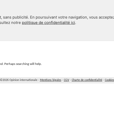
, sans publicité. En poursuivant votre navigation, vous accepte
nsultez notre
politique de confidentialité ici
.
INTERNATIONAL
EN 360°
d. Perhaps searching will help.
©2026 Opinion internationale -
Mentions légales
-
CGV
-
Charte de confidentialité
-
Cookie