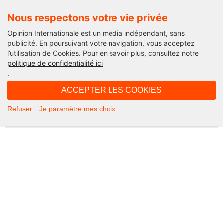
Nous respectons votre vie privée
Opinion Internationale est un média indépendant, sans
publicité. En poursuivant votre navigation, vous acceptez
l’utilisation de Cookies. Pour en savoir plus, consultez notre
Not Found
politique de confidentialité ici
.
Apologies, but the page you requested could not be found. Perhaps
searching will help.
ACCEPTER LES COOKIES
Rechercher :
Refuser
Je paramètre mes choix
©2026 Opinion internationale -
Mentions légales
-
CGV
-
Charte de confidentialité
-
Cookies