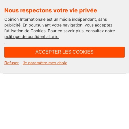
Nous respectons votre vie privée
Opinion Internationale est un média indépendant, sans
publicité. En poursuivant votre navigation, vous acceptez
l’utilisation de Cookies. Pour en savoir plus, consultez notre
Not Found
politique de confidentialité ici
.
Apologies, but the page you requested could not be found. Perhaps
searching will help.
ACCEPTER LES COOKIES
Rechercher :
Refuser
Je paramètre mes choix
©2026 Opinion internationale -
Mentions légales
-
CGV
-
Charte de confidentialité
-
Cookies