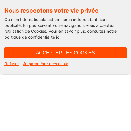
Nous respectons votre vie privée
Opinion Internationale est un média indépendant, sans
publicité. En poursuivant votre navigation, vous acceptez
l’utilisation de Cookies. Pour en savoir plus, consultez notre
Not Found
politique de confidentialité ici
.
Apologies, but the page you requested could not be found. Perhaps
searching will help.
ACCEPTER LES COOKIES
Rechercher :
Refuser
Je paramètre mes choix
©2026 Opinion internationale -
Mentions légales
-
CGV
-
Charte de confidentialité
-
Cookies