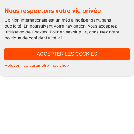
Nous respectons votre vie privée
Opinion Internationale est un média indépendant, sans
publicité. En poursuivant votre navigation, vous acceptez
l’utilisation de Cookies. Pour en savoir plus, consultez notre
Not Found
politique de confidentialité ici
.
Apologies, but the page you requested could not be found. Perhaps
searching will help.
ACCEPTER LES COOKIES
Rechercher :
Refuser
Je paramètre mes choix
©2026 Opinion internationale -
Mentions légales
-
CGV
-
Charte de confidentialité
-
Cookies