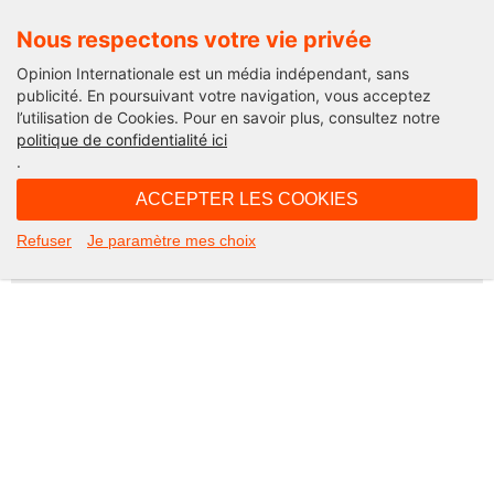
Nous respectons votre vie privée
Opinion Internationale est un média indépendant, sans
publicité. En poursuivant votre navigation, vous acceptez
l’utilisation de Cookies. Pour en savoir plus, consultez notre
Not Found
politique de confidentialité ici
.
Apologies, but the page you requested could not be found. Perhaps
searching will help.
ACCEPTER LES COOKIES
Rechercher :
Refuser
Je paramètre mes choix
©2026 Opinion internationale -
Mentions légales
-
CGV
-
Charte de confidentialité
-
Cookies