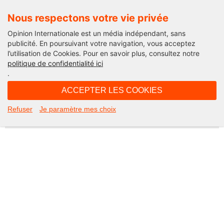
Nous respectons votre vie privée
Opinion Internationale est un média indépendant, sans
publicité. En poursuivant votre navigation, vous acceptez
l’utilisation de Cookies. Pour en savoir plus, consultez notre
Not Found
politique de confidentialité ici
.
Apologies, but the page you requested could not be found. Perhaps
searching will help.
ACCEPTER LES COOKIES
Rechercher :
Refuser
Je paramètre mes choix
©2026 Opinion internationale -
Mentions légales
-
CGV
-
Charte de confidentialité
-
Cookies