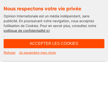
Nous respectons votre vie privée
Opinion Internationale est un média indépendant, sans
publicité. En poursuivant votre navigation, vous acceptez
l’utilisation de Cookies. Pour en savoir plus, consultez notre
Not Found
politique de confidentialité ici
.
Apologies, but the page you requested could not be found. Perhaps
searching will help.
ACCEPTER LES COOKIES
Rechercher :
Refuser
Je paramètre mes choix
©2026 Opinion internationale -
Mentions légales
-
CGV
-
Charte de confidentialité
-
Cookies