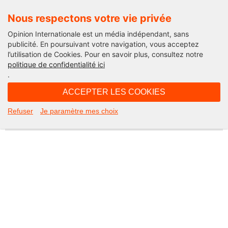
Nous respectons votre vie privée
Opinion Internationale est un média indépendant, sans
publicité. En poursuivant votre navigation, vous acceptez
l’utilisation de Cookies. Pour en savoir plus, consultez notre
Not Found
politique de confidentialité ici
.
Apologies, but the page you requested could not be found. Perhaps
searching will help.
ACCEPTER LES COOKIES
Rechercher :
Refuser
Je paramètre mes choix
©2026 Opinion internationale -
Mentions légales
-
CGV
-
Charte de confidentialité
-
Cookies