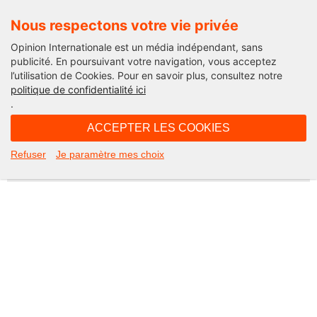
Nous respectons votre vie privée
Opinion Internationale est un média indépendant, sans
publicité. En poursuivant votre navigation, vous acceptez
l’utilisation de Cookies. Pour en savoir plus, consultez notre
Not Found
politique de confidentialité ici
.
Apologies, but the page you requested could not be found. Perhaps
searching will help.
ACCEPTER LES COOKIES
Rechercher :
Refuser
Je paramètre mes choix
©2026 Opinion internationale -
Mentions légales
-
CGV
-
Charte de confidentialité
-
Cookies