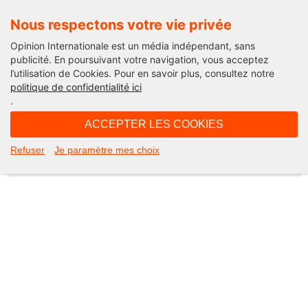
Nous respectons votre vie privée
Opinion Internationale est un média indépendant, sans
publicité. En poursuivant votre navigation, vous acceptez
l’utilisation de Cookies. Pour en savoir plus, consultez notre
Not Found
politique de confidentialité ici
.
Apologies, but the page you requested could not be found. Perhaps
searching will help.
ACCEPTER LES COOKIES
Rechercher :
Refuser
Je paramètre mes choix
©2026 Opinion internationale -
Mentions légales
-
CGV
-
Charte de confidentialité
-
Cookies