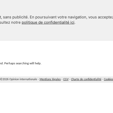
, sans publicité. En poursuivant votre navigation, vous accepte
nsultez notre
politique de confidentialité ici
.
INTERNATIONAL
EN 360°
d. Perhaps searching will help.
©2026 Opinion internationale -
Mentions légales
-
CGV
-
Charte de confidentialité
-
Cookie