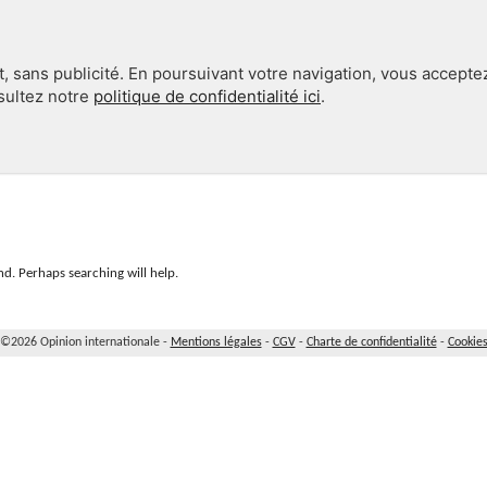
, sans publicité. En poursuivant votre navigation, vous accepte
nsultez notre
politique de confidentialité ici
.
INTERNATIONAL
EN 360°
d. Perhaps searching will help.
©2026 Opinion internationale -
Mentions légales
-
CGV
-
Charte de confidentialité
-
Cookie