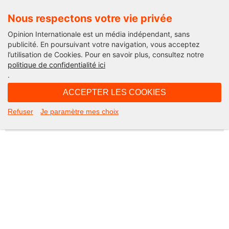
Nous respectons votre vie privée
Opinion Internationale est un média indépendant, sans
publicité. En poursuivant votre navigation, vous acceptez
l’utilisation de Cookies. Pour en savoir plus, consultez notre
Not Found
politique de confidentialité ici
.
Apologies, but the page you requested could not be found. Perhaps
searching will help.
ACCEPTER LES COOKIES
Rechercher :
Refuser
Je paramètre mes choix
©2026 Opinion internationale -
Mentions légales
-
CGV
-
Charte de confidentialité
-
Cookies