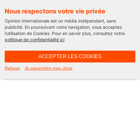
Nous respectons votre vie privée
Opinion Internationale est un média indépendant, sans
publicité. En poursuivant votre navigation, vous acceptez
l’utilisation de Cookies. Pour en savoir plus, consultez notre
Not Found
politique de confidentialité ici
.
Apologies, but the page you requested could not be found. Perhaps
searching will help.
ACCEPTER LES COOKIES
Rechercher :
Refuser
Je paramètre mes choix
©2026 Opinion internationale -
Mentions légales
-
CGV
-
Charte de confidentialité
-
Cookies