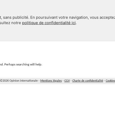
, sans publicité. En poursuivant votre navigation, vous accepte
nsultez notre
politique de confidentialité ici
.
INTERNATIONAL
EN 360°
d. Perhaps searching will help.
©2026 Opinion internationale -
Mentions légales
-
CGV
-
Charte de confidentialité
-
Cookie