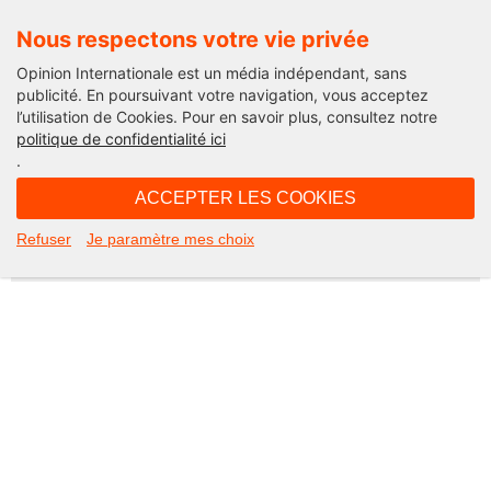
Nous respectons votre vie privée
Opinion Internationale est un média indépendant, sans
publicité. En poursuivant votre navigation, vous acceptez
l’utilisation de Cookies. Pour en savoir plus, consultez notre
Not Found
politique de confidentialité ici
.
Apologies, but the page you requested could not be found. Perhaps
searching will help.
ACCEPTER LES COOKIES
Rechercher :
Refuser
Je paramètre mes choix
©2026 Opinion internationale -
Mentions légales
-
CGV
-
Charte de confidentialité
-
Cookies