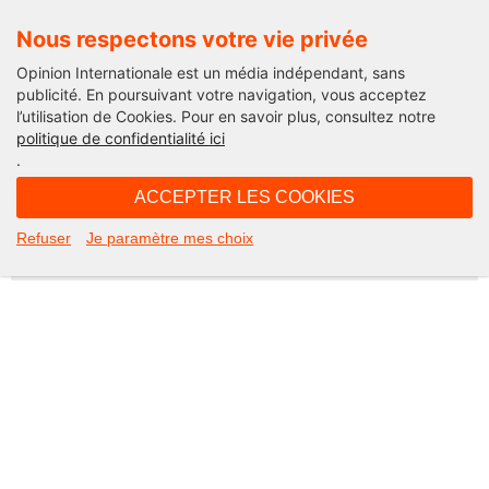
Nous respectons votre vie privée
Opinion Internationale est un média indépendant, sans
publicité. En poursuivant votre navigation, vous acceptez
l’utilisation de Cookies. Pour en savoir plus, consultez notre
Not Found
politique de confidentialité ici
.
Apologies, but the page you requested could not be found. Perhaps
searching will help.
ACCEPTER LES COOKIES
Rechercher :
Refuser
Je paramètre mes choix
©2026 Opinion internationale -
Mentions légales
-
CGV
-
Charte de confidentialité
-
Cookies