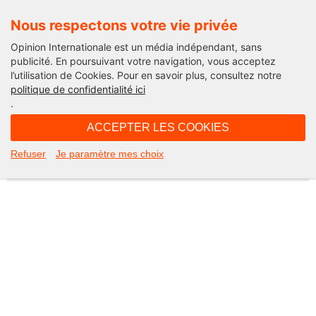
Nous respectons votre vie privée
Opinion Internationale est un média indépendant, sans
publicité. En poursuivant votre navigation, vous acceptez
l’utilisation de Cookies. Pour en savoir plus, consultez notre
Not Found
politique de confidentialité ici
.
Apologies, but the page you requested could not be found. Perhaps
searching will help.
ACCEPTER LES COOKIES
Rechercher :
Refuser
Je paramètre mes choix
©2026 Opinion internationale -
Mentions légales
-
CGV
-
Charte de confidentialité
-
Cookies