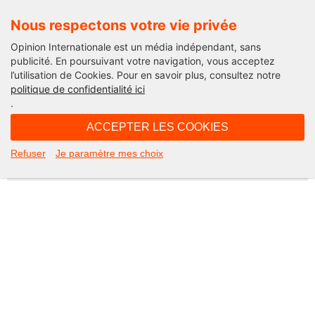
Nous respectons votre vie privée
Opinion Internationale est un média indépendant, sans
publicité. En poursuivant votre navigation, vous acceptez
l’utilisation de Cookies. Pour en savoir plus, consultez notre
Not Found
politique de confidentialité ici
.
Apologies, but the page you requested could not be found. Perhaps
searching will help.
ACCEPTER LES COOKIES
Rechercher :
Refuser
Je paramètre mes choix
©2026 Opinion internationale -
Mentions légales
-
CGV
-
Charte de confidentialité
-
Cookies