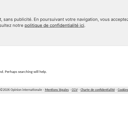
, sans publicité. En poursuivant votre navigation, vous accepte
nsultez notre
politique de confidentialité ici
.
INTERNATIONAL
EN 360°
d. Perhaps searching will help.
©2026 Opinion internationale -
Mentions légales
-
CGV
-
Charte de confidentialité
-
Cookie